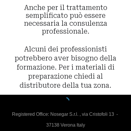
A
nche per il trattamento
semplificato può essere
necessaria la consulenza
professionale.
A
lcuni dei professionisti
potrebbero aver bisogno della
formazione. Per i materiali di
preparazione chiedi al
distributore della tua zona.
Registered Office:
Nosegar S.r.l. , via Cristofoli 13 -
37138 Verona Italy