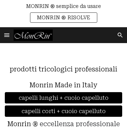
MONRIN ® semplice da usare
Skip to main content
Skip to navigation
MONRIN ® RISOLVE
p
rodotti tricologici pr
ofessionali
Monrin Made in Italy
capelli lunghi + cuoio capelluto
capelli corti + cuoio capelluto
Monrin
®
eccellenza professionale