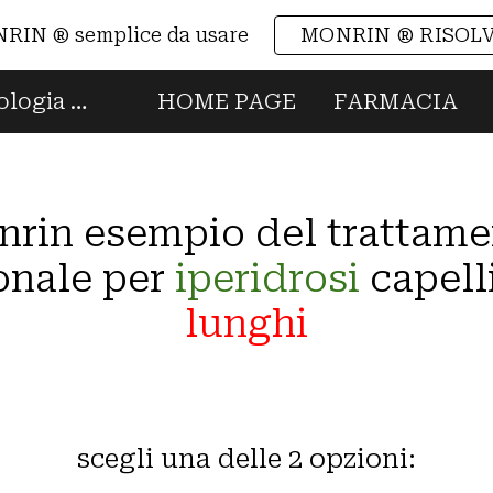
RIN ® semplice da usare
MONRIN ® RISOL
ip to main content
Skip to navigat
MONRIN ® head spa e tricologia professionale Made in Italy
HOME PAGE
FARMACIA
nrin esempio del trattam
onale per
iperidrosi
capelli
lunghi
scegli una delle 2 opzioni: