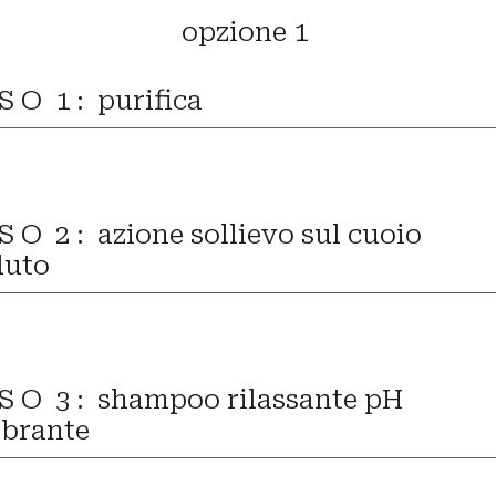
op
z
ione 1
 S O 1 :
purifica
 S O 2 :
azione sollievo sul cuoio
luto
 S O 3 :
shampoo rilassante pH
ibrante