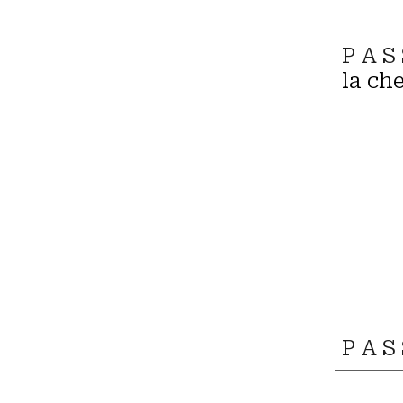
P A S
la ch
P A S