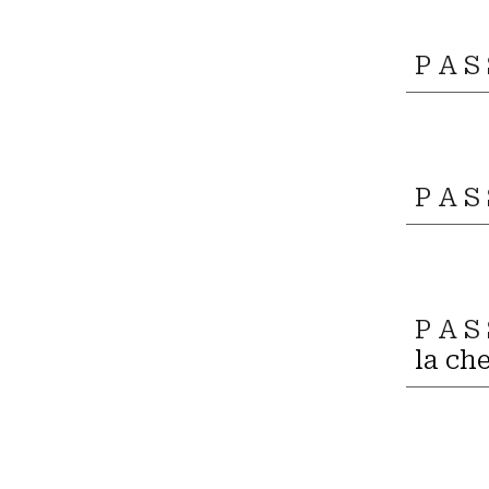
P A S
P A S
P A S
la ch