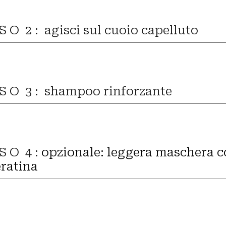
 S O 2 :
agisci sul cuoio capelluto
 S O 3 :
shampoo rinforzante
 S O 4 :
opzionale:
leggera maschera c
eratina