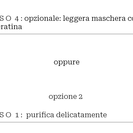
 S O 4 :
opzionale:
leggera maschera c
eratina
o
ppure
op
zione
2
 S O 1 :
purifica delicatamente