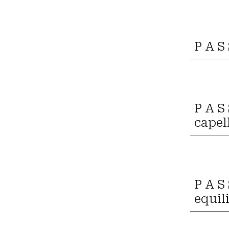
P A S
P A S
capel
P A S
equil