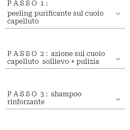
P A S S O 1 :
peeling purificante sul cuoio
capelluto
P A S S O 2 :
azione sul cuoio
capelluto sollievo + pulizia
P A S S O 3 :
shampoo
rinforzante