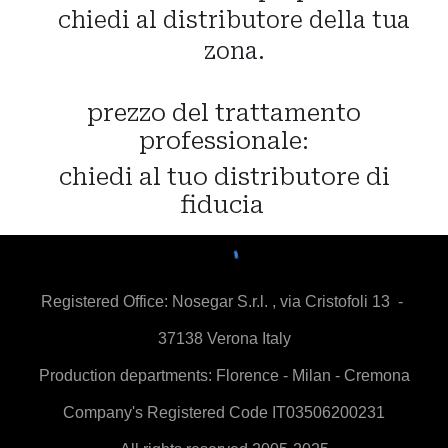
chiedi al distributore della tua
zona.
prezzo del trattamento
professionale:
chiedi al tuo distributore di
fiducia
Registered Office:
Nosegar S.r.l. , via Cristofoli 13 -
37138 Verona Italy
Production departments: Florence - Milan - Cremona
Company's Registered Code IT03506200231