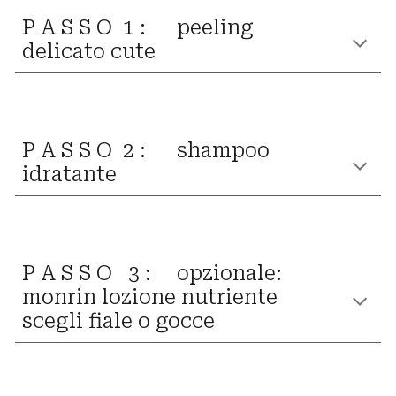
P A S S O 1 :
peeling
delicato cute
P A S S O 2 :
shampoo
idratante
P A S S O 3 :
opzionale:
monrin lozione nutriente
scegli
fiale
o
gocce